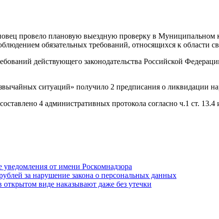
еповец провело плановую выездную проверку в Муниципальном 
облюдением обязательных требований, относящихся к области св
ебований действующего законодательства Российской Федераци
езвычайных ситуаций» получило 2 предписания о ликвидации н
ставлено 4 административных протокола согласно ч.1 ст. 13.4 
 уведомления от имени Роскомнадзора
н рублей за нарушение закона о персональных данных
 в открытом виде наказывают даже без утечки