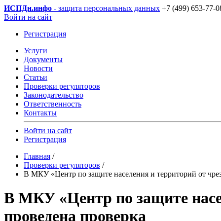
ИСПДн
.инфо
- защита персональных данных
+7 (499) 653-77-0
Войти на сайт
Регистрация
Услуги
Документы
Новости
Статьи
Проверки регуляторов
Законодательство
Ответственность
Контакты
Войти на сайт
Регистрация
Главная
/
Проверки регуляторов
/
В МКУ «Центр по защите населения и территорий от чре
В МКУ «Центр по защите насе
проведена проверка