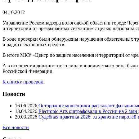
04.10.2012
Управление Роскомнадзора вологодской области в городе Чер
и территорий от чрезвычайных ситуаций» с целью надзора за с
В ходе проверки были обнаружены нарушения обязательных тр
и радиоэлектронных средств.
В итоге МКУ «Центр по защите населения и территорий от чр
А в отношении должностного лица и юридического лица было со
Российской Федерации.
К списку проверок
Новости
16.06.2026
Осторожно: мошенники рассылают фальшивые
13.04.2026
Electronic Arts оштрафовали в России на 2 мл
20.03.2026
Судебная практика 2026: за хранение паролей
Все новости