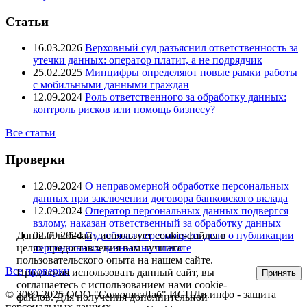
Статьи
16.03.2026
Верховный суд разъяснил ответственность за
утечки данных: оператор платит, а не подрядчик
25.02.2025
Минцифры определяют новые рамки работы
с мобильными данными граждан
12.09.2024
Роль ответственного за обработку данных:
контроль рисков или помощь бизнесу?
Все статьи
Проверки
12.09.2024
О неправомерной обработке персональных
данных при заключении договора банковского вклада
12.09.2024
Оператор персональных данных подвергся
взлому, наказан ответственный за обработку данных
02.09.2024
Суд обязал пересмотреть дело о публикации
Данный веб-сайт использует cookie-файлы в
персональных данных на плакате
целях предоставления вам лучшего
пользовательского опыта на нашем сайте.
Все проверки
Продолжая использовать данный сайт, вы
Принять
соглашаетесь с использованием нами cookie-
© 2009-2025 ООО "СолюшнзЛаб" ИСПДн.инфо - защита
файлов. Для получения дополнительной
персональных данных