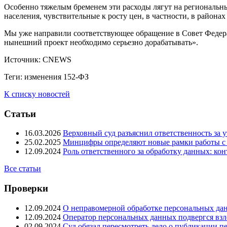
Особенно тяжелым бременем эти расходы лягут на региональны
населения, чувствительные к росту цен, в частности, в района
Мы уже направили соответствующее обращение в Совет Федерац
нынешний проект необходимо серьезно дорабатывать».
Источник: CNEWS
Теги:
изменения
152-ФЗ
К списку новостей
Статьи
16.03.2026
Верховный суд разъяснил ответственность за у
25.02.2025
Минцифры определяют новые рамки работы с
12.09.2024
Роль ответственного за обработку данных: ко
Все статьи
Проверки
12.09.2024
О неправомерной обработке персональных дан
12.09.2024
Оператор персональных данных подвергся взло
02.09.2024
Суд обязал пересмотреть дело о публикации п