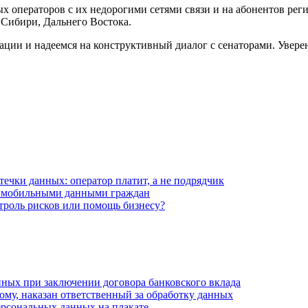
х операторов с их недорогими сетями связи и на абонентов ре
х Сибири, Дальнего Востока.
ии и надеемся на конструктивный диалог с сенаторами. Уверен
течки данных: оператор платит, а не подрядчик
 мобильными данными граждан
нтроль рисков или помощь бизнесу?
ных при заключении договора банковского вклада
му, наказан ответственный за обработку данных
ерсональных данных на плакате