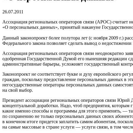
26.07.2011
Ассоциация региональных операторов связи (АРОС) считает н
«О персональных данных», принятый накануне Государственн
Данный законопроект более полутора лет (с ноября 2009 г.) р
Федерального закона позволяет сделать вывод о недостижении 
Ассоциация региональных операторов связи неоднократно заявл
одобренная Государственной Думой его нынешняя редакции сде
административные барьеры, усложняет государственный контро
Законопроект не соответствует букве и духу европейского р
граждан, поскольку предоставление персональных данных в эт
негосударственные операторы персональных данных самостоя
на свой выбор.
Президент ассоциации региональных операторов связи Юрий Д
концептуальной доработки. Надо, чтоб предприятия, которым 
какие именно способы и программы для этого применять, — та
по сохранению не только персональных данных своих абоненто
в конечном итоге придется заплатить самим абонентам, поскол
на самые массовые в стране услуги — услуги связи, в том числ