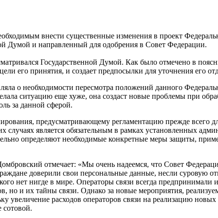
еобходимым внести существенные изменения в проект Федераль
ой Думой и направленный для одобрения в Совет Федерации.
ассматривался Государственной Думой. Как было отмечено в поясн
цели его принятия, и создает предпосылки для уточнения его о
яла о необходимости пересмотра положений данного Федеральног
лала ситуацию еще хуже, она создаст новые проблемы при обра
ль за данной сферой.
егулирования, предусматривающему регламентацию прежде всего 
их случаях является обязательным в рамках установленных адм
тельно определяют необходимые конкретные меры защиты, приме
омбровский отмечает: «Мы очень надеемся, что Совет Федераци
граждане доверили свои персональные данные, несли суровую от
кого нет нигде в мире. Операторы связи всегда предпринимали
в, но и их тайны связи. Однако за новые мероприятия, реализу
ьку увеличение расходов операторов связи на реализацию новых
е сотовой.