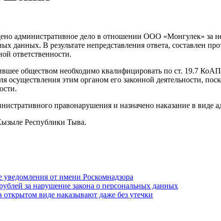
ено административное дело в отношении ООО «Монгулек» за неп
ьных данных. В результате непредставления ответа, составлен 
ной ответственности.
шившее обществом необходимо квалифицировать по ст. 19.7 КоАП
ля осуществления этим органом его законной деятельности, пос
ости.
истративного правонарушения и назначено наказание в виде а
Кызыле Республики Тыва.
 уведомления от имени Роскомнадзора
н рублей за нарушение закона о персональных данных
 в открытом виде наказывают даже без утечки