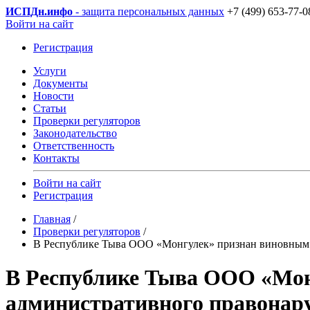
ИСПДн
.инфо
- защита персональных данных
+7 (499) 653-77-0
Войти на сайт
Регистрация
Услуги
Документы
Новости
Статьи
Проверки регуляторов
Законодательство
Ответственность
Контакты
Войти на сайт
Регистрация
Главная
/
Проверки регуляторов
/
В Республике Тыва ООО «Монгулек» признан виновным 
В Республике Тыва ООО «Мон
административного правонар