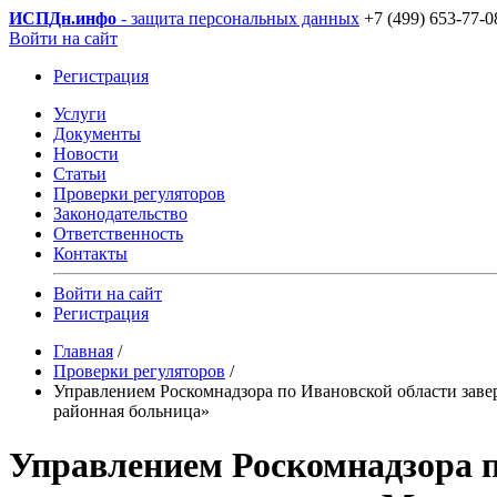
ИСПДн
.инфо
- защита персональных данных
+7 (499) 653-77-0
Войти на сайт
Регистрация
Услуги
Документы
Новости
Статьи
Проверки регуляторов
Законодательство
Ответственность
Контакты
Войти на сайт
Регистрация
Главная
/
Проверки регуляторов
/
Управлением Роскомнадзора по Ивановской области заве
районная больница»
Управлением Роскомнадзора п