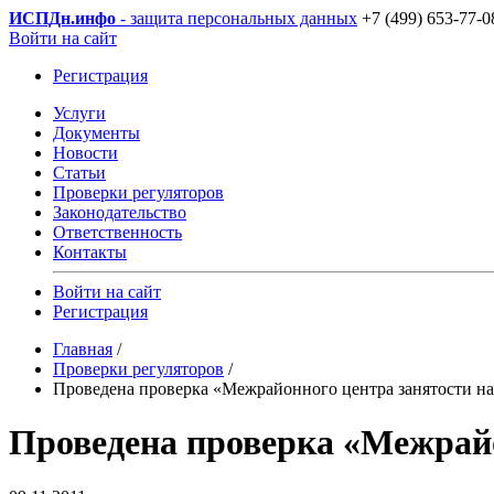
ИСПДн
.инфо
- защита персональных данных
+7 (499) 653-77-0
Войти на сайт
Регистрация
Услуги
Документы
Новости
Статьи
Проверки регуляторов
Законодательство
Ответственность
Контакты
Войти на сайт
Регистрация
Главная
/
Проверки регуляторов
/
Проведена проверка «Межрайонного центра занятости на
Проведена проверка «Межрайо