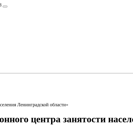
8
селения Ленинградской области»
нного центра занятости насел