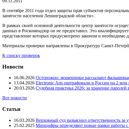
09.11.2011
В сентябре 2011 года отдел защиты прав субъектов персона
занятости населения Ленинградской области».
В рамках своей основной деятельности центр занятости осуще
данных в Роскомнадзор он не предоставил. Это квалифицируетс
представление которых предусмотрено законом и необходимо дл
Материалы проверки направлены в Прокуратуру Санкт-Петербу
К списку проверок
Новости
16.06.2026
Осторожно: мошенники рассылают фальшивые
13.04.2026
Electronic Arts оштрафовали в России на 2 мл
20.03.2026
Судебная практика 2026: за хранение паролей
Все новости
Статьи
16.03.2026
Верховный суд разъяснил ответственность за у
25.02.2025
Минцифры определяют новые рамки работы с