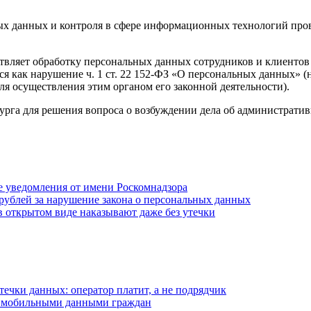
льных данных и контроля в сфере информационных технологий п
ствляет обработку персональных данных сотрудников и клиенто
я как нарушение ч. 1 ст. 22 152-ФЗ «О персональных данных» (
я осуществления этим органом его законной деятельности).
рга для решения вопроса о возбуждении дела об административ
 уведомления от имени Роскомнадзора
н рублей за нарушение закона о персональных данных
 в открытом виде наказывают даже без утечки
течки данных: оператор платит, а не подрядчик
 мобильными данными граждан