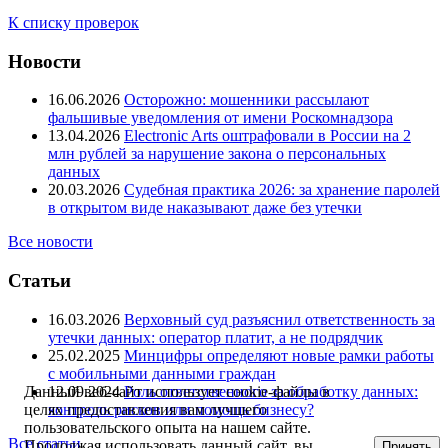
К списку проверок
Новости
16.06.2026
Осторожно: мошенники рассылают
фальшивые уведомления от имени Роскомнадзора
13.04.2026
Electronic Arts оштрафовали в России на 2
млн рублей за нарушение закона о персональных
данных
20.03.2026
Судебная практика 2026: за хранение паролей
в открытом виде наказывают даже без утечки
Все новости
Статьи
16.03.2026
Верховный суд разъяснил ответственность за
утечки данных: оператор платит, а не подрядчик
25.02.2025
Минцифры определяют новые рамки работы
с мобильными данными граждан
12.09.2024
Роль ответственного за обработку данных:
Данный веб-сайт использует cookie-файлы в
контроль рисков или помощь бизнесу?
целях предоставления вам лучшего
пользовательского опыта на нашем сайте.
Все статьи
Продолжая использовать данный сайт, вы
Принять