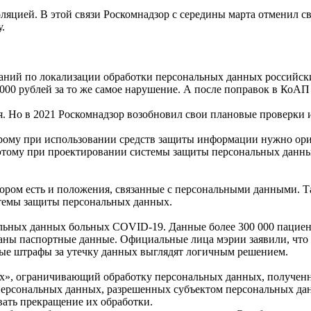
цией. В этой связи Роскомнадзор с середины марта отменил сво
.
ваний по локализации обработки персональных данных российски
 3000 рублей за то же самое нарушение. А после поправок в КоАП
я. Но в 2021 Роскомнадзор возобновил свои плановые проверки 
му при использовании средств защиты информации нужно ориент
 Поэтому при проектировании системы защиты персональных данн
ором есть и положения, связанные с персональными данными. Т
стемы защиты персональных данных.
ьных данных больных COVID-19. Данные более 300 000 пациенто
аны паспортные данные. Официальные лица мэрии заявили, что у
ые штрафы за утечку данных выглядят логичным решением.
», ограничивающий обработку персональных данных, полученны
персональных данных, разрешенных субъектом персональных дан
вать прекращение их обработки.