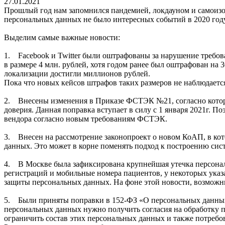
27.01.2021
Прошлый год нам запомнился пандемией, локдауном и самоизоля
персональных данных не было интересных событий в 2020 году
Выделим самые важные новости:
1. Facebook и Twitter были оштрафованы за нарушение требо
в размере 4 млн. рублей, хотя годом ранее был оштрафован на
локализации достигли миллионов рублей.
Пока что новых кейсов штрафов таких размеров не наблюдаетс
2. Внесены изменения в Приказе ФСТЭК №21, согласно которо
доверия. Данная поправка вступает в силу с 1 января 2021г.
вендора согласно новым требованиям ФСТЭК.
3. Внесен на рассмотрение законопроект о новом КоАП, в кот
данных. Это может в корне поменять подход к построению си
4. В Москве была зафиксирована крупнейшая утечка персонал
регистраций и мобильные номера пациентов, у некоторых указ
защиты персональных данных. На фоне этой новости, возможн
5. Были приняты поправки в 152-ФЗ «О персональных данных
персональных данных нужно получить согласия на обработку 
ограничить состав этих персональных данных и также потребо