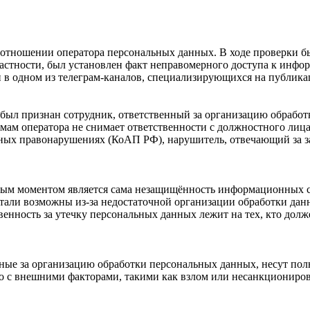
отношении оператора персональных данных. В ходе проверки бы
стности, был установлен факт неправомерного доступа к инфор
в одном из телеграм-каналов, специализирующихся на публика
 был признан сотрудник, ответственный за организацию обработ
м оператора не снимает ответственности с должностного лица 
ивных правонарушениях (КоАП РФ), нарушитель, отвечающий за 
чевым моментом является сама незащищённость информационных 
али возможны из-за недостаточной организации обработки данн
енность за утечку персональных данных лежит на тех, кто долж
нные за организацию обработки персональных данных, несут пол
но с внешними факторами, такими как взлом или несанкциониро