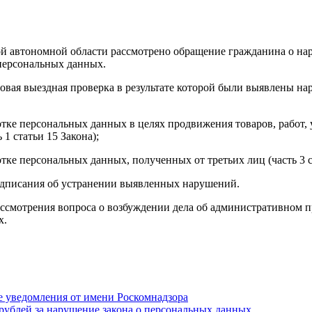
ой автономной области рассмотрено обращение гражданина о н
 персональных данных.
вая выездная проверка в результате которой были выявлены на
ке персональных данных в целях продвижения товаров, работ, 
1 статьи 15 Закона);
е персональных данных, полученных от третьих лиц (часть 3 ст
дписания об устранении выявленных нарушений.
ссмотрения вопроса о возбуждении дела об административном п
х.
 уведомления от имени Роскомнадзора
н рублей за нарушение закона о персональных данных