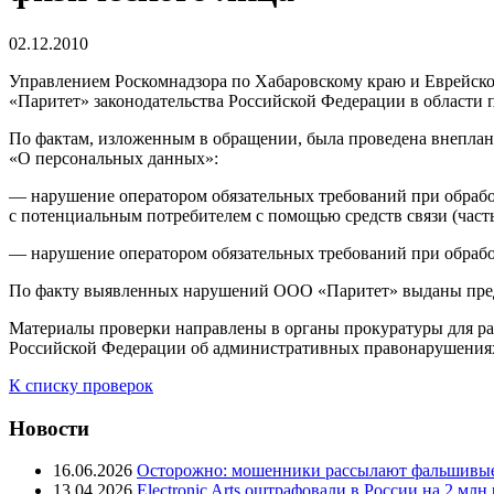
02.12.2010
Управлением Роскомнадзора по Хабаровскому краю и Еврейск
«Паритет» законодательства Российской Федерации в области
По фактам, изложенным в обращении, была проведена внеплано
«О персональных данных»:
— нарушение оператором обязательных требований при обработ
с потенциальным потребителем с помощью средств связи (часть 
— нарушение оператором обязательных требований при обработк
По факту выявленных нарушений ООО «Паритет» выданы пре
Материалы проверки направлены в органы прокуратуры для ра
Российской Федерации об административных правонарушения
К списку проверок
Новости
16.06.2026
Осторожно: мошенники рассылают фальшивые
13.04.2026
Electronic Arts оштрафовали в России на 2 мл