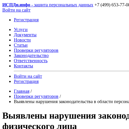
ИСПДн
.инфо
- защита персональных данных
+7 (499) 653-77-0
Войти на сайт
Регистрация
Услуги
Документы
Новости
Статьи
Проверки регуляторов
Законодательство
Ответственность
Контакты
Войти на сайт
Регистрация
Главная
/
Проверки регуляторов
/
Выявлены нарушения законодательства в области персо
Выявлены нарушения законод
физического лица