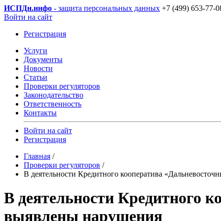
ИСПДн
.инфо
- защита персональных данных
+7 (499) 653-77-0
Войти на сайт
Регистрация
Услуги
Документы
Новости
Статьи
Проверки регуляторов
Законодательство
Ответственность
Контакты
Войти на сайт
Регистрация
Главная
/
Проверки регуляторов
/
В деятельности Кредитного кооператива «Дальневосточ
В деятельности Кредитного к
выявлены нарушения