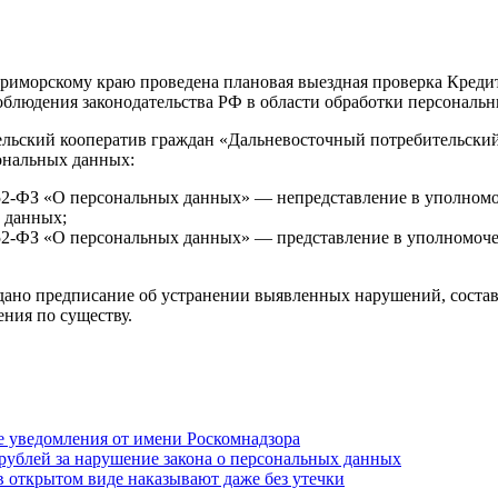
Приморскому краю проведена плановая выездная проверка Креди
облюдения законодательства РФ в области обработки персональ
льский кооператив граждан «Дальневосточный потребительский
ональных данных:
№ 152-ФЗ «О персональных данных» — непредставление в уполно
 данных;
№ 152-ФЗ «О персональных данных» — представление в уполномоч
дано предписание об устранении выявленных нарушений, соста
ения по существу.
 уведомления от имени Роскомнадзора
н рублей за нарушение закона о персональных данных
 в открытом виде наказывают даже без утечки