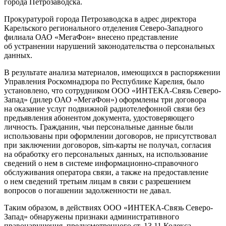
города Петрозаводска.
Прокуратурой города Петрозаводска в адрес директора
Карельского регионального отделения Северо-Западного
филиала ОАО «МегаФон» внесено представление
об устранении нарушений законодательства о персональных
данных.
В результате анализа материалов, имеющихся в распоряжении
Управления Роскомнадзора по Республике Карелия, было
установлено, что сотрудником ООО «ИНТЕКА-Связь Северо-
Запад» (дилер ОАО «МегаФон») оформлены три договора
на оказание услуг подвижной радиотелефонной связи без
предъявления абонентом документа, удостоверяющего
личность. Гражданин, чьи персональные данные были
использованы при оформлении договоров, не присутствовал
при заключении договоров, sim-карты не получал, согласия
на обработку его персональных данных, на использование
сведений о нем в системе информационно-справочного
обслуживания оператора связи, а также на предоставление
о нем сведений третьим лицам в связи с разрешением
вопросов о погашении задолженности не давал.
Таким образом, в действиях ООО «ИНТЕКА-Связь Северо-
Запад» обнаружены признаки административного
правонарушения, предусмотренного ст. 13.11 Кодекса