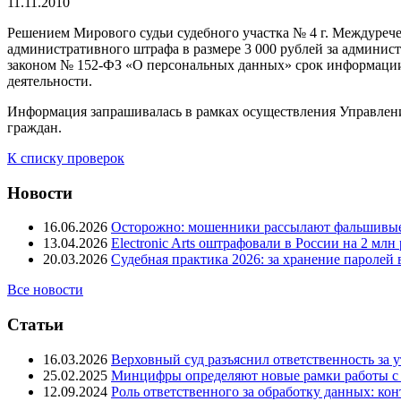
11.11.2010
Решением Мирового судьи судебного участка № 4 г. Междурече
административного штрафа в размере 3 000 рублей за админис
законом № 152-ФЗ «О персональных данных» срок информации 
деятельности.
Информация запрашивалась в рамках осуществления Управлен
граждан.
К списку проверок
Новости
16.06.2026
Осторожно: мошенники рассылают фальшивые
13.04.2026
Electronic Arts оштрафовали в России на 2 мл
20.03.2026
Судебная практика 2026: за хранение паролей
Все новости
Статьи
16.03.2026
Верховный суд разъяснил ответственность за у
25.02.2025
Минцифры определяют новые рамки работы с
12.09.2024
Роль ответственного за обработку данных: ко