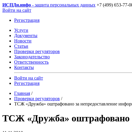
ИСПДн
.инфо
- защита персональных данных
+7 (499) 653-77-0
Войти на сайт
Регистрация
Услуги
Документы
Новости
Статьи
Проверки регуляторов
Законодательство
Ответственность
Контакты
Войти на сайт
Регистрация
Главная
/
Проверки регуляторов
/
ТСЖ «Дружба» оштрафовано за непредоставление информ
ТСЖ «Дружба» оштрафовано з