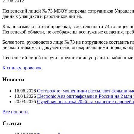
21.06.2012
Пензенский лицей № 73 МБОУ встречал сотрудников Управлени
данных учащихся и работников лицея.
Как показывают итоги проверки, в деятельности 73-го лицея н
Пензенской области, не отображены все нужные сведения, треб
Более того, руководство лице № 73 не потрудилось составить
не были знакомы с документами, оговаривающими порядок об
Пензенский лицей получил предписание устранить найденные н
К списку проверок
Новости
16.06.2026
Осторожно: мошенники рассылают фальшивые
13.04.2026
Electronic Arts оштрафовали в России на 2 мл
20.03.2026
Судебная практика 2026: за хранение паролей
Все новости
Статьи