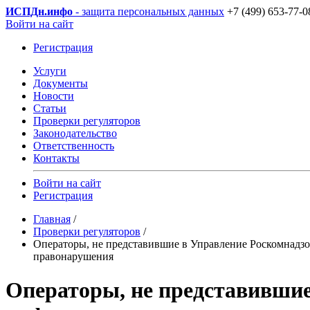
ИСПДн
.инфо
- защита персональных данных
+7 (499) 653-77-0
Войти на сайт
Регистрация
Услуги
Документы
Новости
Статьи
Проверки регуляторов
Законодательство
Ответственность
Контакты
Войти на сайт
Регистрация
Главная
/
Проверки регуляторов
/
Операторы, не представившие в Управление Роскомнадзо
правонарушения
Операторы, не представившие