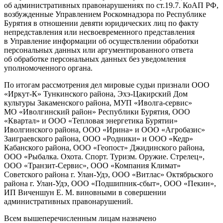
об административных правонарушениях по ст.19.7. КоАП РФ,
возбужденные Управлением Роскомнадзора по Республике
Бурятия в отношении девяти юридических лиц по факту
непредставления или несвоевременного представления
в Управление информации об осуществлении обработки
персональных данных или аргументированного ответа
об обработке персональных данных без уведомления
уполномоченного органа.
По итогам рассмотрения дел мировые судьи признали ООО
«Иркут-К» Тункинского района, Эхэ-Цакирский Дом
культуры Закаменского района, МУП «Иволга-сервис»
МО «Иволгинский район» Республики Бурятия, ООО
«Квартал» и ООО «Тепловая энергетика Бурятии»
Иволгинского района, ООО «Ирина» и ООО «Агробазис»
Заиграевского района, ООО «Родники» и ООО «Кедр»
Кабанского района, ООО «Геопост» Джидинского района,
ООО «Рыбалка. Охота. Спорт. Туризм. Оружие. Стрелец»,
ООО «Транзит-Сервис», ООО «Компания Климат»
Советского района г. Улан-Удэ, ООО «Витлас» Октябрьского
района г. Улан-Удэ, ООО «Подшипник-сбыт», ООО «Пекин»,
ИП Виченшун Е. М. виновными в совершении
административных правонарушений.
Всем вышеперечисленным лицам назначено