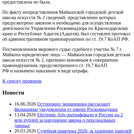
предоставлена не была.
По факту непредставления Майкопской городской детской
школы искусств № 2 сведений, представление которых
предусмотрено законом и необходимо для осуществления
деятельности Управления Роскомнадзора по Краснодарскому
краю и Республике Адыгея (Адыгея), был составлен протокол
об административном правонарушении по ст. 19.7 КоАП РФ.
Постановлением мирового судьи судебного участка № 7 г.
Майкопа юридическое лицо — Майкопская городская детская
школа искусств № 2, признано виновным в совершении
правонарушения, предусмотренного ст. 19.7 КоАП
РФ и назначено наказание в виде штрафа.
К списку проверок
Новости
16.06.2026
Осторожно: мошенники рассылают
фальшивые уведомления от имени Роскомнадзора
13.04.2026
Electronic Arts оштрафовали в России на 2
млн рублей за нарушение закона о персональных
данных
20.03.2026
Судебная практика 2026: за хранение паролей