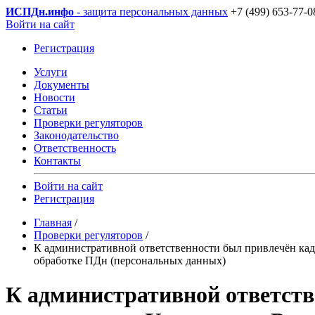
ИСПДн
.инфо
- защита персональных данных
+7 (499) 653-77-0
Войти на сайт
Регистрация
Услуги
Документы
Новости
Статьи
Проверки регуляторов
Законодательство
Ответственность
Контакты
Войти на сайт
Регистрация
Главная
/
Проверки регуляторов
/
К административной ответственности был привлечён кад
обработке ПДн (персональных данных)
К административной ответств